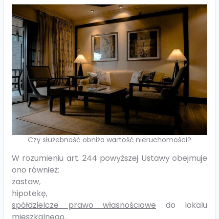
Czy służebność obniża wartość nieruchomości?
W rozumieniu art. 244 powyższej Ustawy obejmuje
ono również:
zastaw,
hipotekę,
spółdzielcze prawo własnościowe
do lokalu
mieszkalnego.