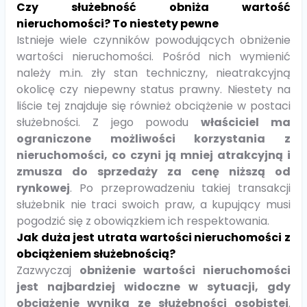
Czy służebność obniża wartość
nieruchomości? To niestety pewne
Istnieje wiele czynników powodujących obniżenie
wartości nieruchomości. Pośród nich wymienić
należy m.in. zły stan techniczny, nieatrakcyjną
okolicę czy niepewny status prawny. Niestety na
liście tej znajduje się również obciążenie w postaci
służebności. Z jego powodu
właściciel ma
ograniczone możliwości korzystania z
nieruchomości, co czyni ją mniej atrakcyjną i
zmusza do sprzedaży za cenę niższą od
rynkowej
. Po przeprowadzeniu takiej transakcji
służebnik nie traci swoich praw, a kupujący musi
pogodzić się z obowiązkiem ich respektowania.
Jak duża jest utrata wartości nieruchomości z
obciążeniem służebnością?
Zazwyczaj
obniżenie wartości nieruchomości
jest najbardziej widoczne w sytuacji, gdy
obciążenie wynika ze służebności osobistej
.