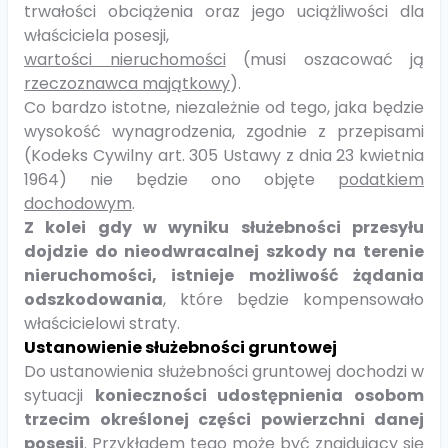
trwałości obciążenia oraz jego uciążliwości dla
właściciela posesji,
wartości nieruchomości
(musi oszacować ją
rzeczoznawca majątkowy
).
Co bardzo istotne, niezależnie od tego, jaka będzie
wysokość wynagrodzenia, zgodnie z przepisami
(Kodeks Cywilny art. 305 Ustawy z dnia 23 kwietnia
1964) nie będzie ono objęte
podatkiem
dochodowym
.
Z kolei gdy w wyniku służebności przesyłu
dojdzie do nieodwracalnej szkody na terenie
nieruchomości, istnieje możliwość żądania
odszkodowania
, które będzie kompensowało
właścicielowi straty.
Ustanowienie służebności gruntowej
Do ustanowienia służebności gruntowej dochodzi w
sytuacji
konieczności udostępnienia osobom
trzecim określonej części powierzchni danej
posesji
. Przykładem tego może być znajdujący się