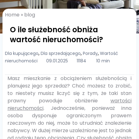
Home
»
blog
O ile służebność obniża
wartość nieruchomości?
,
,
,
Dla kupującego
Dla sprzedającego
Porady
Wartość
nieruchomości
09.01.2025
11184
10 min
Masz mieszkanie z obciążeniem służebnością i
planujesz jego sprzedaż? Choć możesz to zrobić,
to niestety musisz liczyć się z tym, że taki stan
prawny powoduje obniżenie
wartości
nieruchomości
. Jednocześnie, ponieważ inna
osoba dysponuje ograniczonym prawem
rzeczowym do niej, może to utrudniać znalezienie
nabywcy. W dużej mierze uzależnione jest to jednak
od rodzaju tego obciążenia. Czy służebność obniża