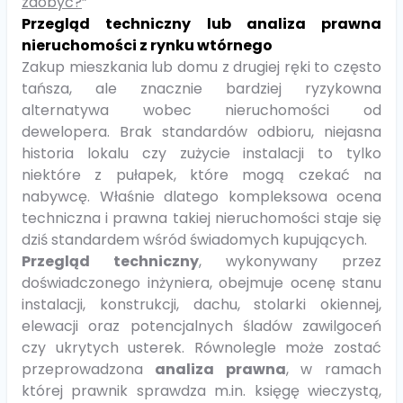
zdobyć?
”
Przegląd techniczny lub analiza prawna
nieruchomości z rynku wtórnego
Zakup mieszkania lub domu z drugiej ręki to często
tańsza, ale znacznie bardziej ryzykowna
alternatywa wobec nieruchomości od
dewelopera. Brak standardów odbioru, niejasna
historia lokalu czy zużycie instalacji to tylko
niektóre z pułapek, które mogą czekać na
nabywcę. Właśnie dlatego kompleksowa ocena
techniczna i prawna takiej nieruchomości staje się
dziś standardem wśród świadomych kupujących.
Przegląd techniczny
, wykonywany przez
doświadczonego inżyniera, obejmuje ocenę stanu
instalacji, konstrukcji, dachu, stolarki okiennej,
elewacji oraz potencjalnych śladów zawilgoceń
czy ukrytych usterek. Równolegle może zostać
przeprowadzona
analiza prawna
, w ramach
której prawnik sprawdza m.in. księgę wieczystą,