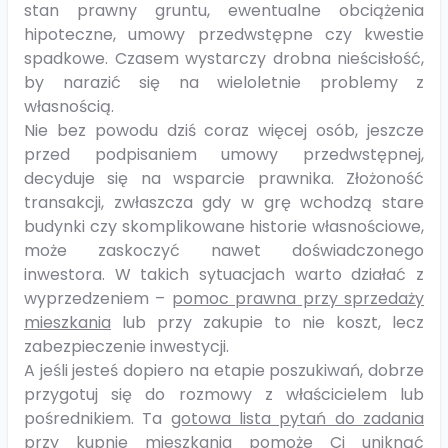
stan prawny gruntu, ewentualne obciążenia
hipoteczne, umowy przedwstępne czy kwestie
spadkowe. Czasem wystarczy drobna nieścisłość,
by narazić się na wieloletnie problemy z
własnością.
Nie bez powodu dziś coraz więcej osób, jeszcze
przed podpisaniem umowy przedwstępnej,
decyduje się na wsparcie prawnika. Złożoność
transakcji, zwłaszcza gdy w grę wchodzą stare
budynki czy skomplikowane historie własnościowe,
może zaskoczyć nawet doświadczonego
inwestora. W takich sytuacjach warto działać z
wyprzedzeniem –
pomoc prawna przy sprzedaży
mieszkania
lub przy zakupie to nie koszt, lecz
zabezpieczenie inwestycji.
A jeśli jesteś dopiero na etapie poszukiwań, dobrze
przygotuj się do rozmowy z właścicielem lub
pośrednikiem. Ta
gotowa lista pytań do zadania
przy kupnie mieszkania
pomoże Ci uniknąć