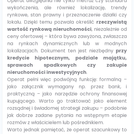
Operat uwzględnia nie tylko metraż czy standard
wykończenia, ale również lokalizację, trendy
rynkowe, stan prawny i przeznaczenie działki czy
lokalu. Dzięki temu pozwala określić
rzeczywistą
wartość rynkową nieruchomości
, niezależnie od
ceny ofertowej – która bywa zawyżona, zwłaszcza
na rynkach dynamicznych lub w modnych
lokalizacjach. Dokument ten jest niezbędny
przy
kredycie hipotecznym, podziale majątku,
sprawach spadkowych czy zakupie
nieruchomości inwestycyjnych
.
Operat pełni więc podwójną funkcję: formalną –
jako załącznik wymagany np. przez bank, i
praktyczną – jako narzędzie ochrony finansowej
kupującego. Warto go traktować jako element
rozsądnej i świadomej strategii zakupu – podobnie
jak dobrze zadane pytania na wstępnym etapie
rozmów z właścicielem lub pośrednikiem.
Warto jednak pamiętać, że operat szacunkowy to