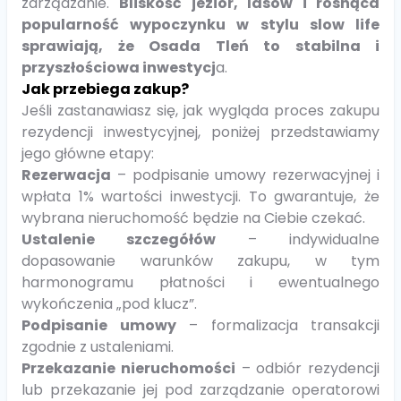
zarządzanie.
Bliskość jezior, lasów i rosnąca
popularność wypoczynku w stylu slow life
sprawiają, że Osada Tleń to stabilna i
przyszłościowa inwestycj
a.
Jak przebiega zakup?
Jeśli zastanawiasz się, jak wygląda proces zakupu
rezydencji inwestycyjnej, poniżej przedstawiamy
jego główne etapy:
Rezerwacja
– podpisanie umowy rezerwacyjnej i
wpłata 1% wartości inwestycji. To gwarantuje, że
wybrana nieruchomość będzie na Ciebie czekać.
Ustalenie szczegółów
– indywidualne
dopasowanie warunków zakupu, w tym
harmonogramu płatności i ewentualnego
wykończenia „pod klucz”.
Podpisanie umowy
– formalizacja transakcji
zgodnie z ustaleniami.
Przekazanie nieruchomości
– odbiór rezydencji
lub przekazanie jej pod zarządzanie operatorowi