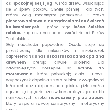
od spokojnej sesji jogi
wśród drzew, wsłuchując
się w śpiew ptaków. Chwilę później – dla tych,
którzy wolą mocniejsze pobudzenie – czeka
plenerowa siłownia z urządzeniami do ćwiczeń
kalistenicznych
. Oprócz tego
leśna ścieżka
relaksu
zaprasza na spacer wśród zieleni Borów
Tucholskich.
Gdy nadchodzi popołudnie, Osada staje się
przestrzenią dla miłośników i miłośniczek
odprężenia.
Sauna fińska i ruska bania opalana
drewnem
oferują chwile ukojenia. Dla
odważniejszych dostępne są
wanny do
morsowania
, które pobudzają ciało i umysł.
Wypoczynek dopełnia strefa relaksu z wygodnymi
leżakami oraz miejscem na ognisko, gdzie można
ogrzać się i spędzić czas w kameralnym gronie. Na
najmłodszych czeka
nowoczesny plac zabaw
,
który wspiera rozwój sensoryczny i motoryczny
dzieci.