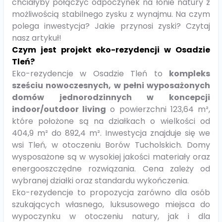
chciałyby połączyć odpoczynek na łonie natury z
możliwością stabilnego zysku z wynajmu. Na czym
polega inwestycja? Jakie przynosi zyski? Czytaj
nasz artykuł!
Czym jest projekt eko-rezydencji w Osadzie
Tleń?
Eko-rezydencje w Osadzie Tleń to
kompleks
sześciu nowoczesnych, w pełni wyposażonych
domów jednorodzinnych w koncepcji
indoor/outdoor living
o powierzchni 123,64 m²,
które położone są na działkach o wielkości od
404,9 m² do 892,4 m². Inwestycja znajduje się we
wsi Tleń, w otoczeniu Borów Tucholskich. Domy
wysposażone są w wysokiej jakości materiały oraz
energooszczędne rozwiązania. Cena zależy od
wybranej działki oraz standardu wykończenia.
Eko-rezydencje to propozycja zarówno dla osób
szukających własnego, luksusowego miejsca do
wypoczynku w otoczeniu natury, jak i dla