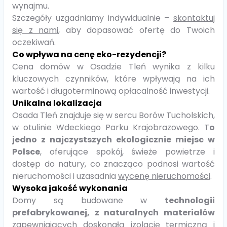
wynajmu.
Szczegóły uzgadniamy indywidualnie –
skontaktuj
się z nami
, aby dopasować ofertę do Twoich
oczekiwań.
Co wpływa na cenę eko-rezydencji?
Cena domów w Osadzie Tleń wynika z kilku
kluczowych czynników, które wpływają na ich
wartość i długoterminową opłacalność inwestycji.
Unikalna lokalizacja
Osada Tleń znajduje się w sercu Borów Tucholskich,
w otulinie Wdeckiego Parku Krajobrazowego. T
o
jedno z najczystszych ekologicznie miejsc w
Polsce
, oferujące spokój, świeże powietrze i
dostęp do natury, co znacząco podnosi wartość
nieruchomości i uzasadnia
wycenę nieruchomości
.
Wysoka jakość wykonania
Domy są budowane w
technologii
prefabrykowanej, z naturalnych materiałów
zapewniających doskonałą izolację termiczną i