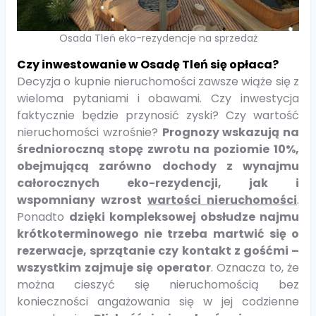
Osada Tleń eko-rezydencje na sprzedaż
Czy inwestowanie w Osadę Tleń się opłaca?
Decyzja o kupnie nieruchomości zawsze wiąże się z
wieloma pytaniami i obawami. Czy inwestycja
faktycznie będzie przynosić zyski? Czy wartość
nieruchomości wzrośnie?
Prognozy wskazują na
średnioroczną stopę zwrotu na poziomie 10%,
obejmującą zarówno dochody z wynajmu
całorocznych eko-rezydencji, jak i
wspomniany wzrost
wartości nieruchomości
.
Ponadto
dzięki kompleksowej obsłudze najmu
krótkoterminowego nie trzeba martwić się o
rezerwacje, sprzątanie czy kontakt z gośćmi –
wszystkim zajmuje się operator
. Oznacza to, że
można cieszyć się nieruchomością bez
konieczności angażowania się w jej codzienne