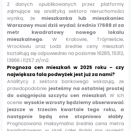
Z danych opublikowanych przez platformy
zajmujące się analityką sektora nieruchomości
wynika, że
mieszkanka lub mieszkaniec
Warszawy musi dziś wydać średnio 17688 zł za
metr kwadratowy nowego lokalu
mieszkalnego
. W Krakowie, Trójmieście,
Wrocławiu oraz Łodzi średnie ceny mieszkań
kształtują się odpowiednio na poziomie 16285, 15312,
13966 i 11257 zł/m2.
Prognoza cen mieszkań w 2025 roku – czy
największa fala podwyżek jest już za nami?
Analitycy z sektora bankowego wskazują, że
prawdopodobnie
jesteśmy na ostatniej prostej
do osiągnięcia szczytu cen mieszkań
. W ich
ocenie
wysokie wzrosty będziemy obserwować
jeszcze w trzecim kwartale tego roku, a
następnie będą one stopniowo słabły
.
Prognozowana maksymalna średnia cena metra
kwadratowego w skali całej Polski ma wynieść