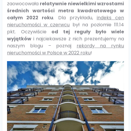
zaowocowała
relatywnie niewielkimi wzrostami
średnich wartości metra kwadratowego w
całym 2022 roku
. Dla przykładu,
indeks cen
nieruchomości w czerwcu
był na poziomie 111.14
pkt. Oczywiście
od tej reguły było wiele
wyjątków
i najciekawsze z nich prezentujemy na
naszym blogu – poznaj
rekordy na rynku
nieruchomości w Polsce w 2022 roku
!