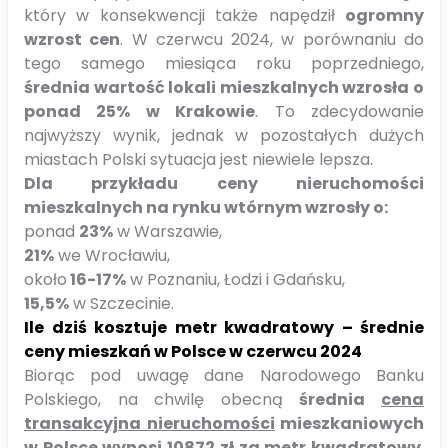
który w konsekwencji także napędził
ogromny
wzrost cen
. W czerwcu 2024, w porównaniu do
tego samego miesiąca roku poprzedniego,
średnia wartość lokali mieszkalnych wzrosła o
ponad 25% w Krakowie
. To zdecydowanie
najwyższy wynik, jednak w pozostałych dużych
miastach Polski sytuacja jest niewiele lepsza.
Dla przykładu ceny nieruchomości
mieszkalnych na rynku wtórnym wzrosły o:
ponad
23%
w Warszawie,
21%
we Wrocławiu,
około
16-17%
w Poznaniu, Łodzi i Gdańsku,
15,5%
w Szczecinie.
Ile dziś kosztuje metr kwadratowy – średnie
ceny mieszkań w Polsce w czerwcu 2024
Biorąc pod uwagę dane Narodowego Banku
Polskiego, na chwilę obecną
średnia
cena
transakcyjna nieruchomości
mieszkaniowych
w Polsce wynosi 10872 zł za metr kwadratowy
.