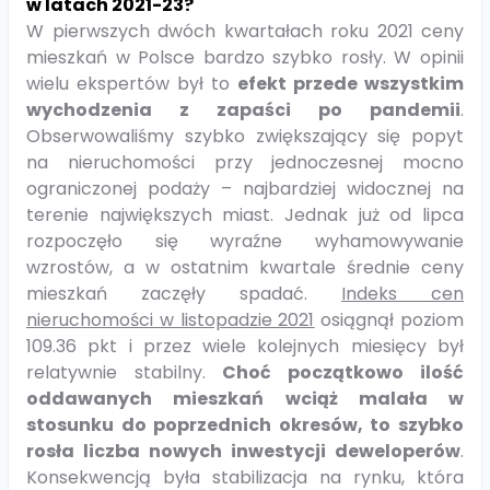
w latach 2021-23?
W pierwszych dwóch kwartałach roku 2021 ceny
mieszkań w Polsce bardzo szybko rosły. W opinii
wielu ekspertów był to
efekt przede wszystkim
wychodzenia z zapaści po pandemii
.
Obserwowaliśmy szybko zwiększający się popyt
na nieruchomości przy jednoczesnej mocno
ograniczonej podaży – najbardziej widocznej na
terenie największych miast. Jednak już od lipca
rozpoczęło się wyraźne wyhamowywanie
wzrostów, a w ostatnim kwartale średnie ceny
mieszkań zaczęły spadać.
Indeks cen
nieruchomości w listopadzie 2021
osiągnął poziom
109.36 pkt i przez wiele kolejnych miesięcy był
relatywnie stabilny.
Choć początkowo ilość
oddawanych mieszkań wciąż malała w
stosunku do poprzednich okresów, to szybko
rosła liczba nowych inwestycji deweloperów
.
Konsekwencją była stabilizacja na rynku, która