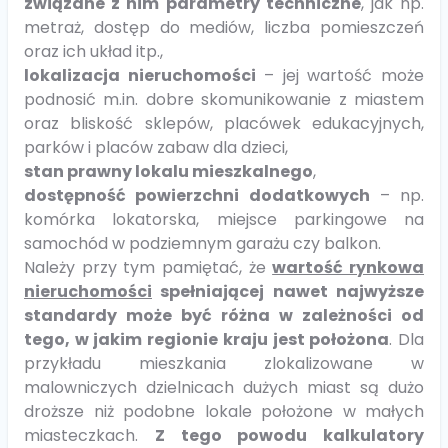
związane z nim parametry techniczne
, jak np.
metraż, dostęp do mediów, liczba pomieszczeń
oraz ich układ itp.,
lokalizacja nieruchomości
– jej wartość może
podnosić m.in. dobre skomunikowanie z miastem
oraz bliskość sklepów, placówek edukacyjnych,
parków i placów zabaw dla dzieci,
stan prawny lokalu mieszkalnego
,
dostępność powierzchni dodatkowych
– np.
komórka lokatorska, miejsce parkingowe na
samochód w podziemnym garażu czy balkon.
Należy przy tym pamiętać, że
wartość rynkowa
nieruchomości
spełniającej nawet najwyższe
standardy może być różna
w zależności od
tego, w jakim regionie kraju jest położona
. Dla
przykładu mieszkania zlokalizowane w
malowniczych dzielnicach dużych miast są dużo
droższe niż podobne lokale położone w małych
miasteczkach.
Z tego powodu kalkulatory