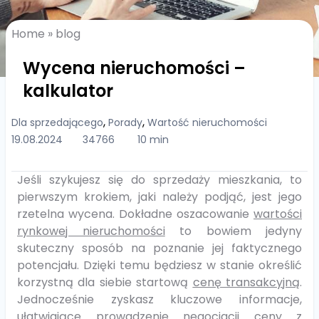
Home
»
blog
Wycena nieruchomości –
kalkulator
,
,
Dla sprzedającego
Porady
Wartość nieruchomości
19.08.2024
34766
10 min
Jeśli szykujesz się do sprzedaży mieszkania, to
pierwszym krokiem, jaki należy podjąć, jest jego
rzetelna wycena. Dokładne oszacowanie
wartości
rynkowej nieruchomości
to bowiem jedyny
skuteczny sposób na poznanie jej faktycznego
potencjału. Dzięki temu będziesz w stanie określić
korzystną dla siebie startową
cenę transakcyjną
.
Jednocześnie zyskasz kluczowe informacje,
ułatwiające prowadzenie
negocjacji ceny z