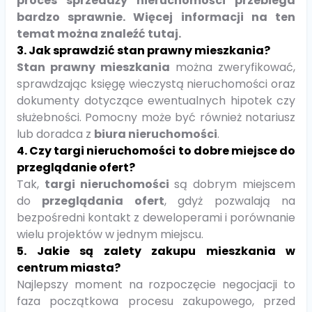
proces sprzedaży nieruchomości przebiega
bardzo sprawnie. Więcej informacji na ten
temat można znaleźć
tutaj
.
3. Jak sprawdzić stan prawny mieszkania?
Stan prawny mieszkania
można zweryfikować,
sprawdzając księgę wieczystą nieruchomości oraz
dokumenty dotyczące ewentualnych hipotek czy
służebności. Pomocny może być również notariusz
lub doradca z
biura nieruchomości
.
4. Czy targi nieruchomości to dobre miejsce do
przeglądanie ofert?
Tak,
targi nieruchomości
są dobrym miejscem
do
przeglądania ofert
, gdyż pozwalają na
bezpośredni kontakt z deweloperami i porównanie
wielu projektów w jednym miejscu.
5. Jakie są zalety zakupu mieszkania w
centrum miasta?
Najlepszy moment na rozpoczęcie negocjacji to
faza początkowa procesu zakupowego, przed