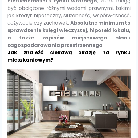
nieruchomości z rynku wtórnego
, które mogą
być obciążone różnymi wadami prawnymi, takimi
jak kredyt hipoteczny,
służebność
, współwłasność,
dożywocie czy
zachowek
.
Absolutne minimum to
sprawdzenie księgi wieczystej, hipoteki lokalu,
a także zapisów miejscowego planu
zagospodarowania przestrzennego
.
Jak znaleźć ciekawą okazję na rynku
mieszkaniowym?