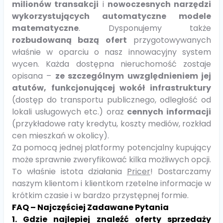
milionów transakcji
i
nowoczesnych narzędzi
wykorzystujących automatyczne modele
matematyczne
. Dysponujemy także
rozbudowaną bazą ofert
przygotowywanych
właśnie w oparciu o nasz innowacyjny system
wycen. Każda dostępna nieruchomość zostaje
opisana –
ze szczególnym uwzględnieniem jej
atutów, funkcjonującej wokół infrastruktury
(dostęp do transportu publicznego, odległość od
lokali usługowych etc.) oraz
cennych informacji
(przykładowe raty kredytu, koszty mediów, rozkład
cen mieszkań w okolicy).
Za pomocą jednej platformy potencjalny kupujący
może sprawnie zweryfikować kilka możliwych opcji.
To właśnie istota działania
Pricer
! Dostarczamy
naszym klientom i klientkom rzetelne informacje w
krótkim czasie i w bardzo przystępnej formie.
FAQ – Najczęściej Zadawane Pytania
1. Gdzie najlepiej znaleźć oferty sprzedaży