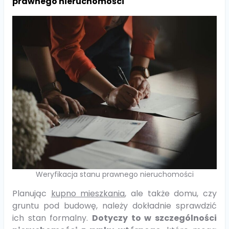
prawnego nieruchomości
Weryfikacja stanu prawnego nieruchomości
Planując
kupno mieszkania
, ale także domu, czy
gruntu pod budowę, należy dokładnie sprawdzić
ich stan formalny.
Dotyczy to w szczególności