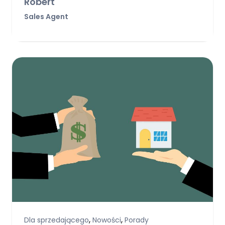
Robert
Sales Agent
,
,
Dla sprzedającego
Nowości
Porady