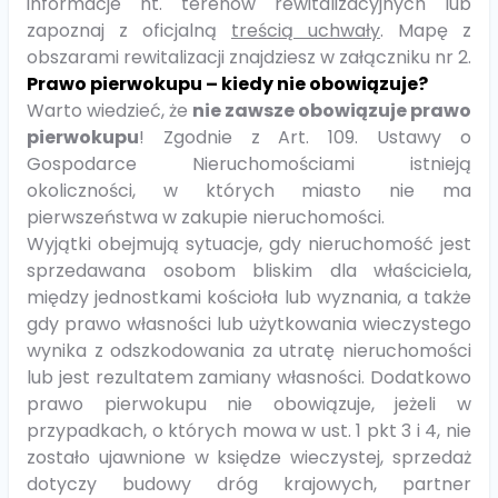
informacje nt. terenów rewitalizacyjnych lub
zapoznaj z oficjalną
treścią uchwały
. Mapę z
obszarami rewitalizacji znajdziesz w załączniku nr 2.
Prawo pierwokupu – kiedy nie obowiązuje?
Warto wiedzieć, że
nie zawsze obowiązuje prawo
pierwokupu
! Zgodnie z Art. 109. Ustawy o
Gospodarce Nieruchomościami istnieją
okoliczności, w których miasto nie ma
pierwszeństwa w zakupie nieruchomości.
Wyjątki obejmują sytuacje, gdy nieruchomość jest
sprzedawana osobom bliskim dla właściciela,
między jednostkami kościoła lub wyznania, a także
gdy prawo własności lub użytkowania wieczystego
wynika z odszkodowania za utratę nieruchomości
lub jest rezultatem zamiany własności. Dodatkowo
prawo pierwokupu nie obowiązuje, jeżeli w
przypadkach, o których mowa w ust. 1 pkt 3 i 4, nie
zostało ujawnione w księdze wieczystej, sprzedaż
dotyczy budowy dróg krajowych, partner