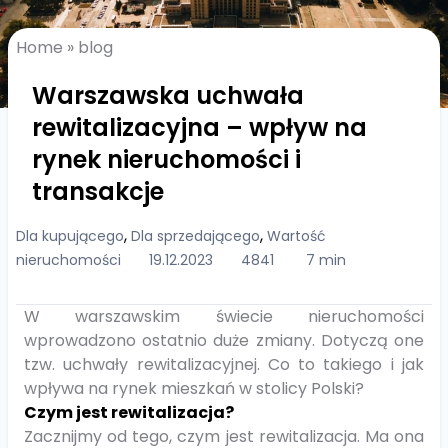
Home
»
blog
Warszawska uchwała
rewitalizacyjna – wpływ na
rynek nieruchomości i
transakcje
,
,
Dla kupującego
Dla sprzedającego
Wartość
nieruchomości
19.12.2023
4841
7 min
W warszawskim świecie nieruchomości
wprowadzono ostatnio duże zmiany. Dotyczą one
tzw. uchwały rewitalizacyjnej. Co to takiego i jak
wpływa na rynek mieszkań w stolicy Polski?
Czym jest rewitalizacja?
Zacznijmy od tego, czym jest rewitalizacja. Ma ona