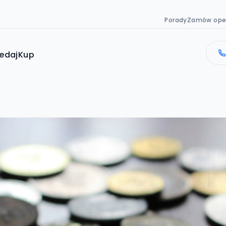
Porady
Zamów ope
edaj
Kup