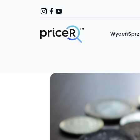
Wyceń
Sprz